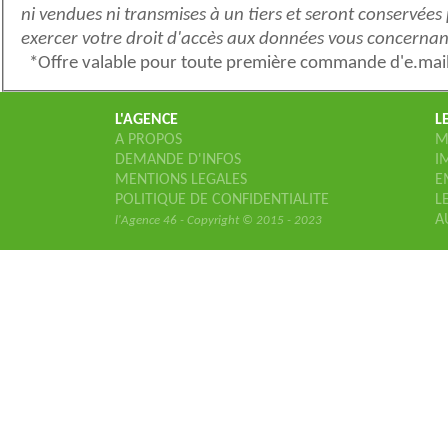
ni vendues ni transmises à un tiers et seront conservées pendant 3 ans. Conformément à l'article 27 de la loi 78-17 Informatique et Liberté du 06/01/1978, vous pouvez
L'AGENCE
L
A PROPOS
M
DEMANDE D'INFOS
I
MENTIONS LEGALES
E
POLITIQUE DE CONFIDENTIALITE
L
A
l'Agence 46 - Copyright © 2015 - 2023